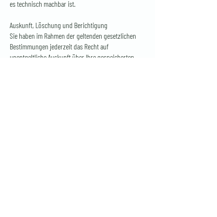
es technisch machbar ist.
Auskunft, Löschung und Berichtigung
Sie haben im Rahmen der geltenden gesetzlichen
Bestimmungen jederzeit das Recht auf
unentgeltliche Auskunft über Ihre gespeicherten
personenbezogenen Daten, deren Herkunft und
Empfänger und den Zweck der Datenverarbeitung
und ggf. ein Recht auf Berichtigung oder Löschung
dieser Daten. Hierzu sowie zu weiteren Fragen zum
Thema personenbezogene Daten können Sie sich
jederzeit an uns wenden.
Recht auf Einschränkung der Verarbeitung
Sie haben das Recht, die Einschränkung der
Verarbeitung Ihrer personenbezogenen Daten zu
verlangen. Hierzu können Sie sich jederzeit an uns
wenden. Das Recht auf Einschränkung der
Verarbeitung besteht in folgenden Fällen:
(1) Wenn Sie die Richtigkeit Ihrer bei uns